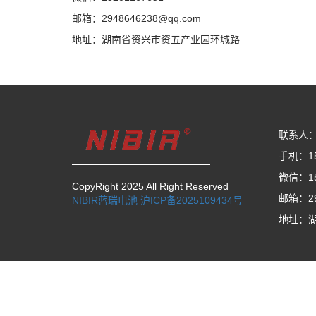
邮箱：2948646238@qq.com
地址：湖南省资兴市资五产业园环城路
联系人
手机：15
微信：15
CopyRight 2025 All Right Reserved
邮箱：29
NIBIR蓝瑞电池
沪ICP备2025109434号
地址：
友情链接
威达蓄电池
奥特多蓄电池
九华蓄电